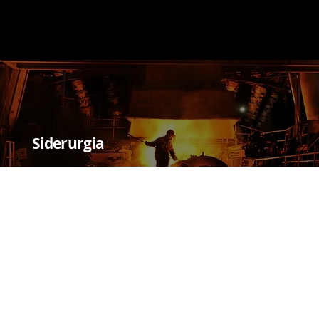
Siderurgia
Trevo
Segmento
Polia
Placa Seletora
Placa Lateral Carro de Grelha
Peneira D