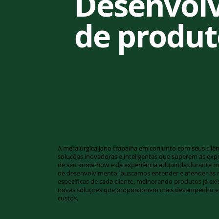
Desenvol
de produt
A metalúrgica Jano trabalha em conjunto com seus client
soluções inovadoras e inteligentes que superem as expe
de seu know-how e da experiência adquirida durante m
de desenvolvimento, buscamos entender e atender às 
específicas de cada cliente, melhorando produtos já exi
novas soluções que proporcionem mais desempenho e
custos.