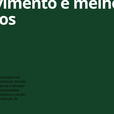
vimento e mel
os
es para criar
ctativas. Através
ais de 3 décadas
necessidades
stentes e criando
 redução de