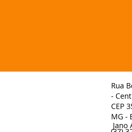
Rua B
- Cent
CEP 35
MG - B
Jano 
(37) 